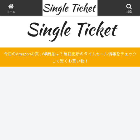
ヤマハ SRX250とFilano115、スバル エクシーガの整備・修理そして旅の記録
ホーム
検索
今日のAmazonお買い得商品は？毎日更新のタイムセール情報をチェック
して賢くお買い物！