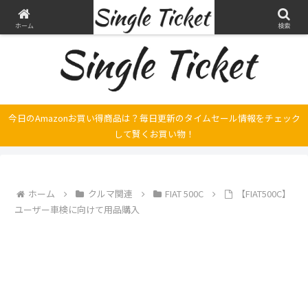
ヤマハ SRX250とFilano115、スバル エクシーガの整備・修理そして旅の記録
ホーム
検索
今日のAmazonお買い得商品は？毎日更新のタイムセール情報をチェック
して賢くお買い物！
ホーム
クルマ関連
FIAT 500C
【FIAT500C】
ユーザー車検に向けて用品購入