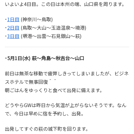
いよいよ4日目。この日は本州の端、山口県を周ります。
･
1日目
(神奈川～鳥取)
･
2日目
(鳥取～大山～玉造温泉～境港)
･
3日目
(堺港～出雲～石見銀山～萩)
･5月1日(水) 萩～角島～秋吉台～山口
前日は無茶な移動で疲弊しきってしまいましたが、ビジネ
スホテルで無事回復＾＾
朝ごはんをゆっくりと食べて出発に備えます。
どうやらGWは昨日から気温が上がらないそうです。なん
で、今日は早めに宿を予約し、出発。
出発してすぐの萩の城下町を回ります。