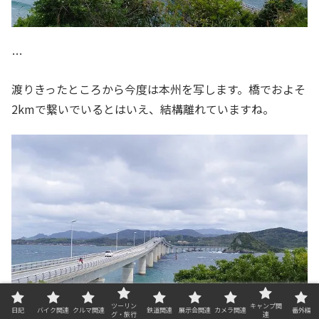
…
渡りきったところから今度は本州を写します。橋でおよそ
2kmで繋いでいるとはいえ、結構離れていますね。
ツーリン
キャンプ関
日記
バイク関連
クルマ関連
鉄道関連
展示会関連
カメラ関連
番外編
グ・旅行
連