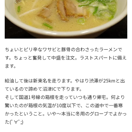
ちょいとピリ辛なワサビと豚骨の合わさったラーメンで
す。ちょっと奮発して中盛を注文。ラストスパートに備え
ます。
給油して後は新東名を走ります。やはり渋滞が25kmと出
ているので諦めて沼津ICで下ります。
そして国道1号線の箱根を走っていつも通り帰宅。何より
驚いたのが箱根の気温が10度以下で、この道中で一番寒
かったということ。いや～本当に冬用のグローブでよかっ
た(ﾟ∀ﾟ;)