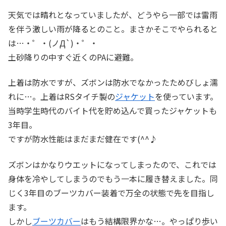
天気では晴れとなっていましたが、どうやら一部では雷雨
を伴う激しい雨が降るとのこと。まさかそこでやられると
は…・゜・(ノД`)・゜・
土砂降りの中すぐ近くのPAに避難。
上着は防水ですが、ズボンは防水でなかったためびしょ濡
れに…。上着はRSタイチ製の
ジャケット
を使っています。
当時学生時代のバイト代を貯め込んで買ったジャケットも
3年目。
ですが防水性能はまだまだ健在です(^^♪
ズボンはかなりウエットになってしまったので、これでは
身体を冷やしてしまうのでもう一本に履き替えました。同
じく3年目のブーツカバー装着で万全の状態で先を目指し
ます。
しかし
ブーツカバー
はもう結構限界かな…。やっぱり歩い