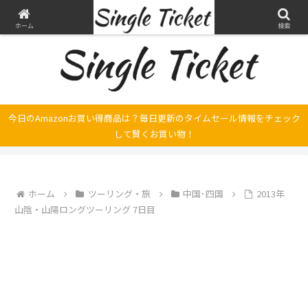
ヤマハ SRX250とFilano115、スバル エクシーガの整備・修理そして旅の記録
ホーム
検索
今日のAmazonお買い得商品は？毎日更新のタイムセール情報をチェック
して賢くお買い物！
ホーム
ツーリング・旅
中国･四国
2013年
山陰・山陽ロングツーリング 7日目