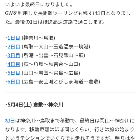
いよいよ最終日になりました。
GWを利用した長距離ツーリングも残すは1日となりまし
た。最後の1日はほぼ高速道路で過ごします。
･
1日目
(神奈川～鳥取)
･
2日目
(鳥取～大山～玉造温泉～境港)
･
3日目
(堺港～出雲～石見銀山～萩)
･
4日目
(萩～角島～秋吉台～山口)
･
5日目
(山口～岩国～宮島～広島)
･
6日目
(広島～安芸灘とびしま海道～倉敷)
･5月4日(土) 倉敷～神奈川
初日
は神奈川～鳥取まで移動で、最終日は岡山～神奈川に
なります。移動距離はほぼ同じくらい。行きは旅の始まり
というテンションでいくらでも走れそうですが、帰りはや