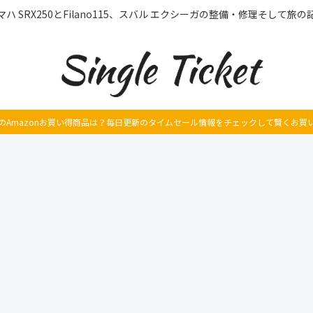
マハ SRX250とFilano115、スバル エクシーガの整備・修理そして旅の
のAmazonお買い得商品は？毎日更新のタイムセール情報をチェックして賢くお買