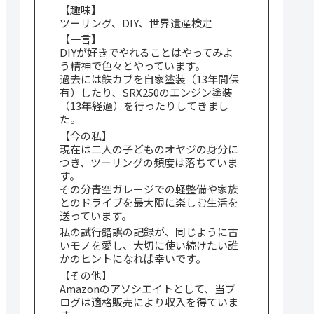
【趣味】
ツーリング、DIY、世界遺産検定
【一言】
DIYが好きでやれることはやってみよ
う精神で色々とやっています。
過去には鉄カブを自家塗装（13年間保
有）したり、SRX250のエンジン塗装
（13年経過）を行ったりしてきまし
た。
【今の私】
現在は二人の子どものオヤジの身分に
つき、ツーリングの頻度は落ちていま
す。
その分青空ガレージでの軽整備や家族
とのドライブを最大限に楽しむ生活を
送っています。
私の試行錯誤の記録が、同じように古
いモノを愛し、大切に使い続けたい誰
かのヒントになれば幸いです。
【その他】
Amazonのアソシエイトとして、当ブ
ログは適格販売により収入を得ていま