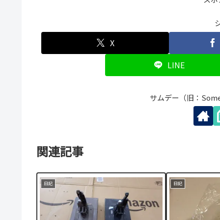
X
LINE
サムデー（旧：Som
関連記事
日記
日記