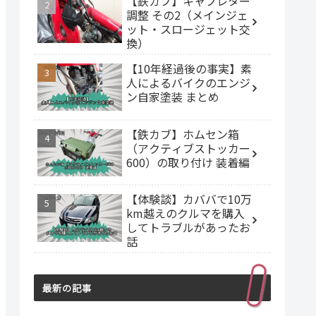
【鉄カブ】キャブレター
調整 その2（メインジェ
ット・スロージェット交
換）
【10年経過後の事実】素
人によるバイクのエンジ
ン自家塗装 まとめ
【鉄カブ】ホムセン箱
（アクティブストッカー
600）の取り付け 装着編
【体験談】カババで10万
km越えのクルマを購入
してトラブルがあったお
話
最新の記事