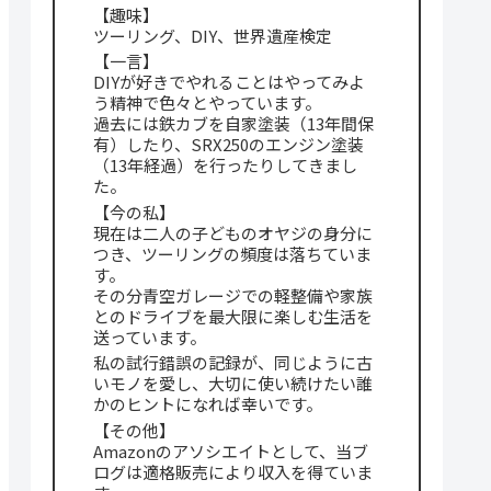
【趣味】
ツーリング、DIY、世界遺産検定
【一言】
DIYが好きでやれることはやってみよ
う精神で色々とやっています。
過去には鉄カブを自家塗装（13年間保
有）したり、SRX250のエンジン塗装
（13年経過）を行ったりしてきまし
た。
【今の私】
現在は二人の子どものオヤジの身分に
つき、ツーリングの頻度は落ちていま
す。
その分青空ガレージでの軽整備や家族
とのドライブを最大限に楽しむ生活を
送っています。
私の試行錯誤の記録が、同じように古
いモノを愛し、大切に使い続けたい誰
かのヒントになれば幸いです。
【その他】
Amazonのアソシエイトとして、当ブ
ログは適格販売により収入を得ていま