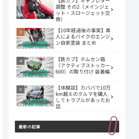
【鉄カブ】キャブレター
調整 その2（メインジェ
ット・スロージェット交
換）
【10年経過後の事実】素
人によるバイクのエンジ
ン自家塗装 まとめ
【鉄カブ】ホムセン箱
（アクティブストッカー
600）の取り付け 装着編
【体験談】カババで10万
km越えのクルマを購入
してトラブルがあったお
話
最新の記事