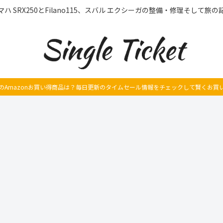
マハ SRX250とFilano115、スバル エクシーガの整備・修理そして旅の
のAmazonお買い得商品は？毎日更新のタイムセール情報をチェックして賢くお買