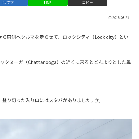
はてブ
LINE
コピー
2018.03.21
）から東側へクルマを走らせて、ロックシティ（Lock city）とい
ヌーガ（Chattanooga）の近くに来るとどんよりとした曇
。登り切った入り口にはスタバがありました。笑