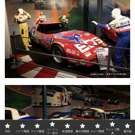
ツーリン
キャンプ関
日記
バイク関連
クルマ関連
鉄道関連
展示会関連
カメラ関連
番外編
グ・旅行
連