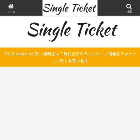
ヤマハ SRX250とFilano115、スバル エクシーガの整備・修理そして旅の記録
ホーム
検索
今日のAmazonお買い得商品は？毎日更新のタイムセール情報をチェック
して賢くお買い物！