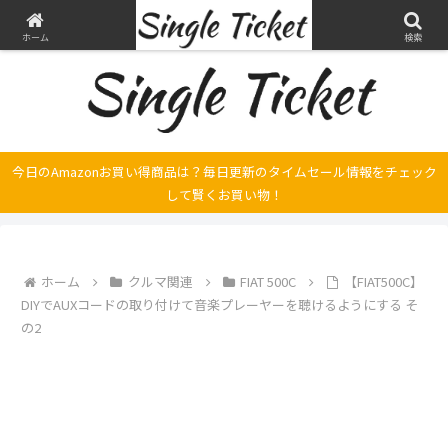
ヤマハ SRX250とFilano115、スバル エクシーガの整備・修理そして旅の記録
ホーム
検索
今日のAmazonお買い得商品は？毎日更新のタイムセール情報をチェック
して賢くお買い物！
ホーム
クルマ関連
FIAT 500C
【FIAT500C】
DIYでAUXコードの取り付けて音楽プレーヤーを聴けるようにする そ
の2