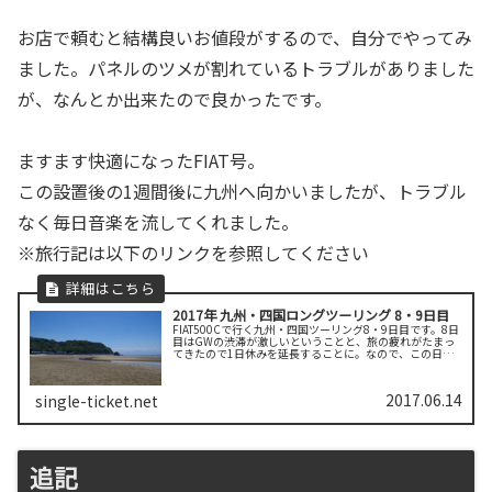
お店で頼むと結構良いお値段がするので、自分でやってみ
ました。パネルのツメが割れているトラブルがありました
が、なんとか出来たので良かったです。
ますます快適になったFIAT号。
この設置後の1週間後に九州へ向かいましたが、トラブル
なく毎日音楽を流してくれました。
※旅行記は以下のリンクを参照してください
2017年 九州・四国ロングツーリング 8・9日目
FIAT500Cで行く九州・四国ツーリング8・9日目です。8日
目はGWの渋滞が激しいということと、旅の疲れがたまっ
てきたので1日休みを延長することに。なので、この日は
香川県内をゆっくりしました。そして、9日目。この日は
朝3時起き、3時半発と...
2017.06.14
single-ticket.net
追記