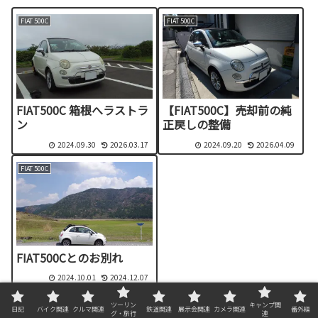
FIAT 500C
FIAT 500C
FIAT500C 箱根へラストラ
【FIAT500C】売却前の純
ン
正戻しの整備
2024.09.30
2026.03.17
2024.09.20
2026.04.09
FIAT 500C
FIAT500Cとのお別れ
2024.10.01
2024.12.07
ツーリン
キャンプ関
日記
バイク関連
クルマ関連
鉄道関連
展示会関連
カメラ関連
番外編
グ・旅行
連