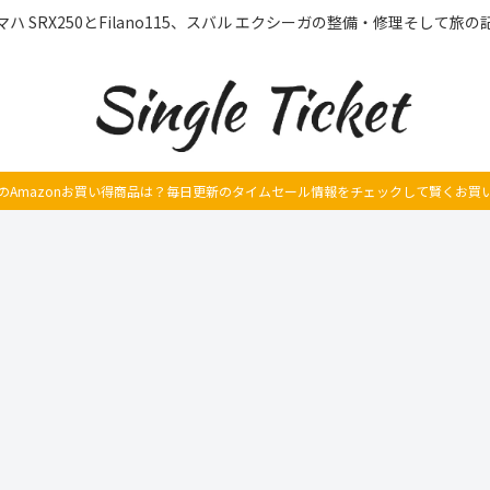
マハ SRX250とFilano115、スバル エクシーガの整備・修理そして旅の
のAmazonお買い得商品は？毎日更新のタイムセール情報をチェックして賢くお買