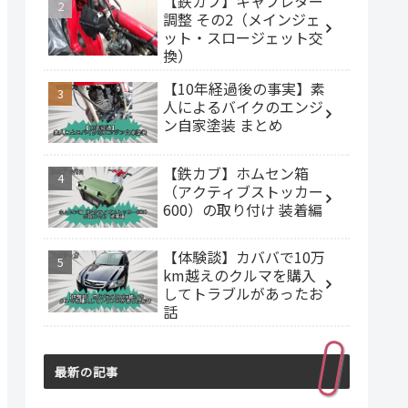
【鉄カブ】キャブレター
調整 その2（メインジェ
ット・スロージェット交
換）
【10年経過後の事実】素
人によるバイクのエンジ
ン自家塗装 まとめ
【鉄カブ】ホムセン箱
（アクティブストッカー
600）の取り付け 装着編
【体験談】カババで10万
km越えのクルマを購入
してトラブルがあったお
話
最新の記事