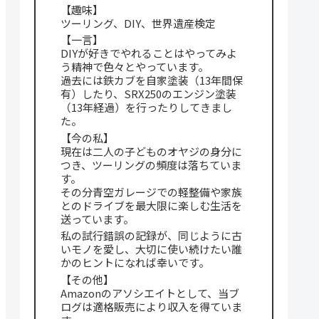
【趣味】
ツーリング、DIY、世界遺産検定
【一言】
DIYが好きでやれることはやってみよ
う精神で色々とやっています。
過去には鉄カブを自家塗装（13年間保
有）したり、SRX250のエンジン塗装
（13年経過）を行ったりしてきまし
た。
【今の私】
現在は二人の子どものオヤジの身分に
つき、ツーリングの頻度は落ちていま
す。
その分青空ガレージでの軽整備や家族
とのドライブを最大限に楽しむ生活を
送っています。
私の試行錯誤の記録が、同じように古
いモノを愛し、大切に使い続けたい誰
かのヒントになれば幸いです。
【その他】
Amazonのアソシエイトとして、当ブ
ログは適格販売により収入を得ていま