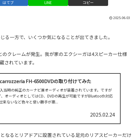
はてブ
LINE
コピー
2025.06.03
感じる一方で、いくつか気になることが出てきました。
とのクレームが発生。我が家のエクシーガは4スピーカー仕様
蔵されています。
rrozzeria FH-6500DVDの取り付けてみた
入当時の純正のカーナビ兼オーディオが装着されています。ですが
、オーディオとしてはCD、DVDの再生が可能ですがBluetooth対応
出来ないなど色々と使い勝手が悪...
2025.02.24
目となるとリアドアに設置されている足元のリアスピーカーだけ