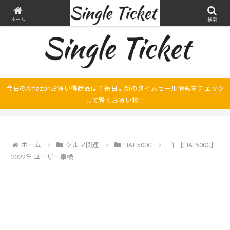
ヤマハ SRX250とFilano115、スバル エクシーガの整備・修理そして旅の記録
ホーム
検索
今日のAmazonお買い得商品は？毎日更新のタイムセール情報をチェック
して賢くお買い物！
ホーム
クルマ関連
FIAT 500C
【FIAT500C】
2022年 ユーザー車検