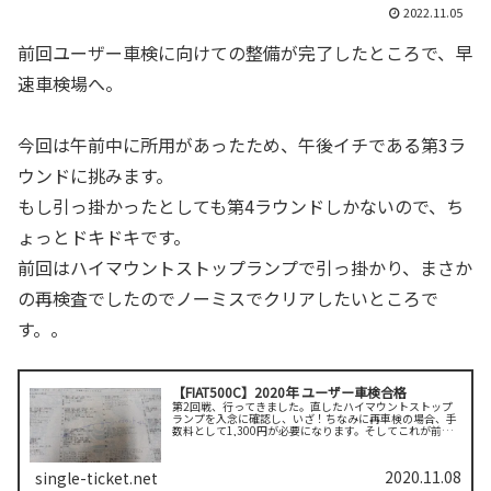
2022.11.05
前回ユーザー車検に向けての整備が完了したところで、早
速車検場へ。
今回は午前中に所用があったため、午後イチである第3ラ
ウンドに挑みます。
もし引っ掛かったとしても第4ラウンドしかないので、ち
ょっとドキドキです。
前回はハイマウントストップランプで引っ掛かり、まさか
の再検査でしたのでノーミスでクリアしたいところで
す。。
【FIAT500C】2020年 ユーザー車検合格
第2回戦、行ってきました。直したハイマウントストップ
ランプを入念に確認し、いざ！ちなみに再車検の場合、手
数料として1,300円が必要になります。そしてこれが前回
発行されている車検証。仮の車検証といった感じですね。
これがあれば公道は期限付きで...
2020.11.08
single-ticket.net