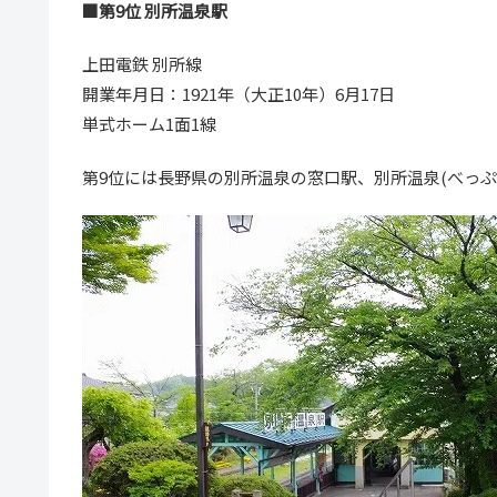
■第9位 別所温泉駅
上田電鉄 別所線
開業年月日：1921年（大正10年）6月17日
単式ホーム1面1線
第9位には長野県の別所温泉の窓口駅、別所温泉(べっぷ