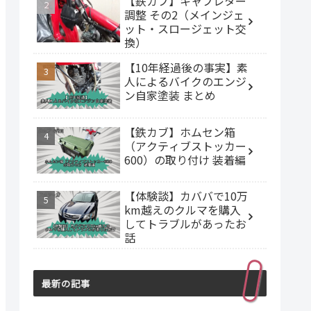
【鉄カブ】キャブレター
調整 その2（メインジェ
ット・スロージェット交
換）
【10年経過後の事実】素
人によるバイクのエンジ
ン自家塗装 まとめ
【鉄カブ】ホムセン箱
（アクティブストッカー
600）の取り付け 装着編
【体験談】カババで10万
km越えのクルマを購入
してトラブルがあったお
話
最新の記事