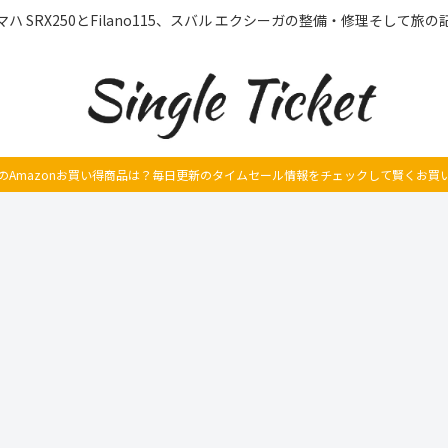
マハ SRX250とFilano115、スバル エクシーガの整備・修理そして旅の
のAmazonお買い得商品は？毎日更新のタイムセール情報をチェックして賢くお買