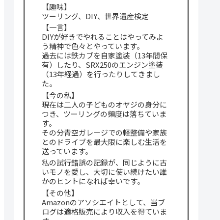
【趣味】
ツーリング、DIY、世界遺産検定
【一言】
DIYが好きでやれることはやってみよ
う精神で色々とやっています。
過去には鉄カブを自家塗装（13年間保
有）したり、SRX250のエンジン塗装
（13年経過）を行ったりしてきまし
た。
【今の私】
現在は二人の子どものオヤジの身分に
つき、ツーリングの頻度は落ちていま
す。
その分青空ガレージでの軽整備や家族
とのドライブを最大限に楽しむ生活を
送っています。
私の試行錯誤の記録が、同じように古
いモノを愛し、大切に使い続けたい誰
かのヒントになれば幸いです。
【その他】
Amazonのアソシエイトとして、当ブ
ログは適格販売により収入を得ていま