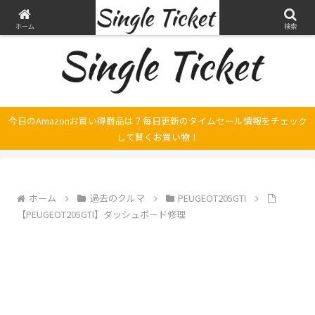
ヤマハ SRX250とFilano115、スバル エクシーガの整備・修理そして旅の記録
ホーム
検索
今日のAmazonお買い得商品は？毎日更新のタイムセール情報をチェック
して賢くお買い物！
ホーム
過去のクルマ
PEUGEOT205GTI
【PEUGEOT205GTI】ダッシュボード修理