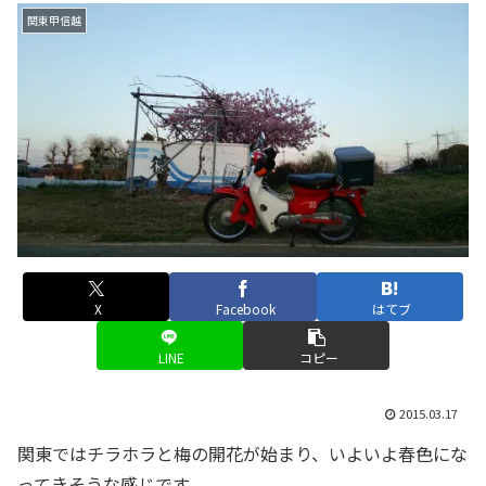
関東甲信越
X
Facebook
はてブ
LINE
コピー
2015.03.17
関東ではチラホラと梅の開花が始まり、いよいよ春色にな
ってきそうな感じです。