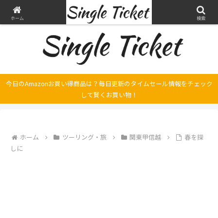
ヤマハ SRX250とFilano115、スバル エクシーガの整備・修理そして旅の記録
ホーム
検索
今日のAmazonお買い得商品は？毎日更新のタイムセール情報をチェック
して賢くお買い物！
ホーム
ツーリング・旅
関東甲信越
春を探
しに