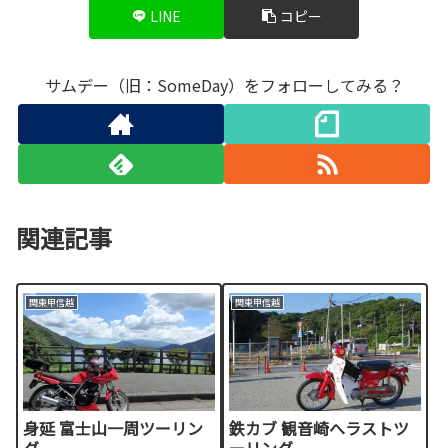
LINE
コピー
サムデー（旧：SomeDay）をフォローしてみる？
関連記事
関東甲信越
関東甲信越
身延 富士山一周ツーリン
鉄カブ 観音崎へラストツ
グ
ーリング