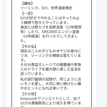
【趣味】
ツーリング、DIY、世界遺産検定
【一言】
DIYが好きでやれることはやってみよ
う精神で色々とやっています。
過去には鉄カブを自家塗装（13年間保
有）したり、SRX250のエンジン塗装
（13年経過）を行ったりしてきまし
た。
【今の私】
現在は二人の子どものオヤジの身分に
つき、ツーリングの頻度は落ちていま
す。
その分青空ガレージでの軽整備や家族
とのドライブを最大限に楽しむ生活を
送っています。
私の試行錯誤の記録が、同じように古
いモノを愛し、大切に使い続けたい誰
かのヒントになれば幸いです。
【その他】
Amazonのアソシエイトとして、当ブ
ログは適格販売により収入を得ていま