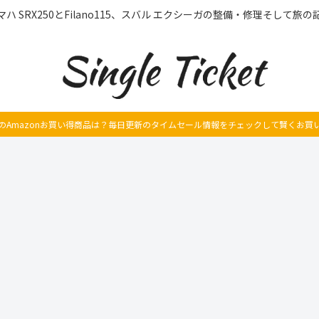
マハ SRX250とFilano115、スバル エクシーガの整備・修理そして旅の
のAmazonお買い得商品は？毎日更新のタイムセール情報をチェックして賢くお買