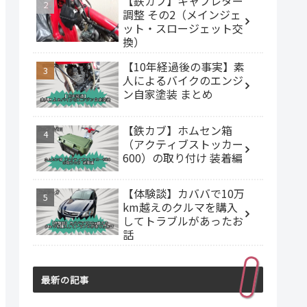
【鉄カブ】キャブレター
調整 その2（メインジェ
ット・スロージェット交
換）
【10年経過後の事実】素
人によるバイクのエンジ
ン自家塗装 まとめ
【鉄カブ】ホムセン箱
（アクティブストッカー
600）の取り付け 装着編
【体験談】カババで10万
km越えのクルマを購入
してトラブルがあったお
話
最新の記事