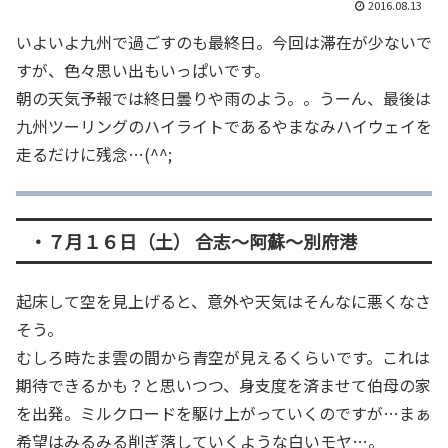
2016.08.13
いよいよ九州で過ごすのも最終日。今回は滞在が少ないで
すが、色々思い出もいっぱいです。
朝の天気予報では終日曇りや雨のよう。。うーん、最後は
九州ツーリングのハイライトであるやまなみハイウェイを
走るだけに残念…(^^;
・７月１６日（土） 合志～阿蘇～別府港
起床して空を見上げると、意外や天気はそんなに悪くなさ
そう。
むしろ時たま雲の間から青空が見えるくらいです。これは
期待できるかも？と思いつつ、身支度を済ませて伯母の家
を出発。ミルクロードを駆け上がっていくのですが…まぁ
希望はみるみる削ぎ落していくような白いモヤ…。