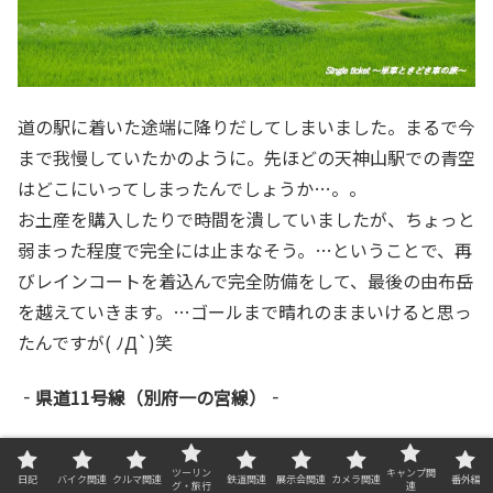
道の駅に着いた途端に降りだしてしまいました。まるで今
まで我慢していたかのように。先ほどの天神山駅での青空
はどこにいってしまったんでしょうか…。。
お土産を購入したりで時間を潰していましたが、ちょっと
弱まった程度で完全には止まなそう。…ということで、再
びレインコートを着込んで完全防備をして、最後の由布岳
を越えていきます。…ゴールまで晴れのままいけると思っ
たんですが( ﾉД`)笑
‐県道11号線（別府一の宮線）‐
いつものお決まりの場所へ。雨が降っていたので、由布岳
ツーリン
キャンプ関
の全貌は見れず。
日記
バイク関連
クルマ関連
鉄道関連
展示会関連
カメラ関連
番外編
グ・旅行
連