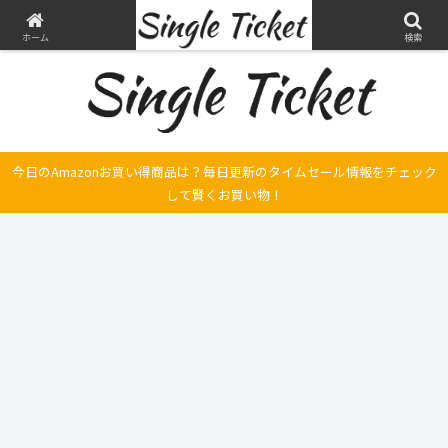
ヤマハ SRX250とFilano115、スバル エクシーガの整備・修理そして旅の記録
ホーム
検索
今日のAmazonお買い得商品は？毎日更新のタイムセール情報をチェック
して賢くお買い物！