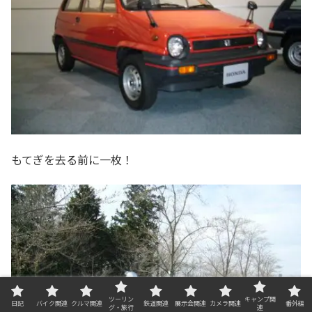
もてぎを去る前に一枚！
ツーリン
キャンプ関
日記
バイク関連
クルマ関連
鉄道関連
展示会関連
カメラ関連
番外編
グ・旅行
連