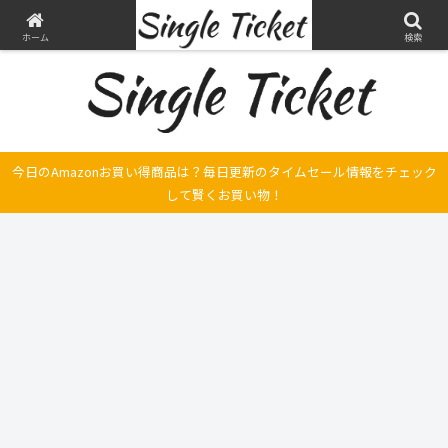
ヤマハ SRX250とFilano115、スバル エクシーガの整備・修理そして旅の記録
ホーム
検索
今日のAmazonお買い得商品は？毎日更新のタイムセール情報をチェック
して賢くお買い物！