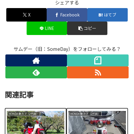
シェアする
X
Facebook
はてブ
LINE
コピー
サムデー（旧：SomeDay）をフォローしてみる？
関連記事
HONDA 鉄カブ（2代目）
HONDA 鉄カブ（2代目）