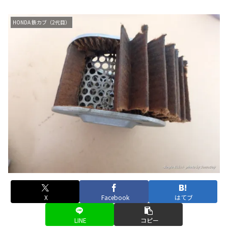
HONDA 鉄カブ（2代目）
X
Facebook
はてブ
LINE
コピー