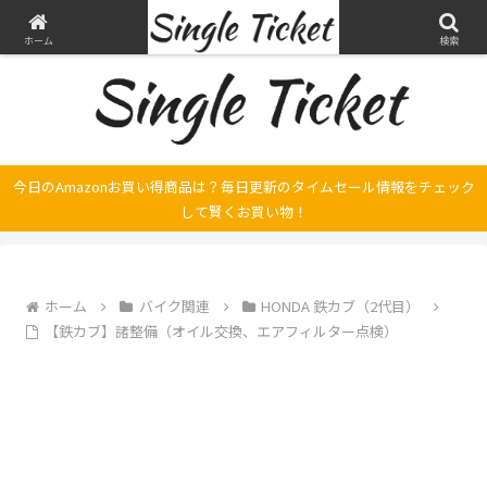
ヤマハ SRX250とFilano115、スバル エクシーガの整備・修理そして旅の記録
ホーム
検索
今日のAmazonお買い得商品は？毎日更新のタイムセール情報をチェック
して賢くお買い物！
ホーム
バイク関連
HONDA 鉄カブ（2代目）
【鉄カブ】諸整備（オイル交換、エアフィルター点検）