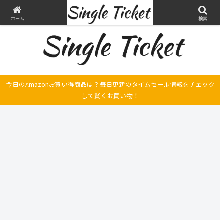
ヤマハ SRX250とFilano115、スバル エクシーガの整備・修理そして旅の記録
ホーム
検索
今日のAmazonお買い得商品は？毎日更新のタイムセール情報をチェック
して賢くお買い物！