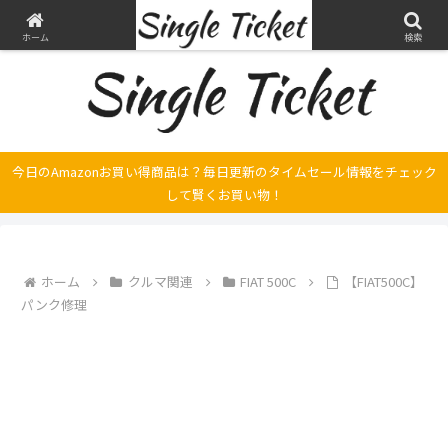
ヤマハ SRX250とFilano115、スバル エクシーガの整備・修理そして旅の記録
ホーム
検索
今日のAmazonお買い得商品は？毎日更新のタイムセール情報をチェック
して賢くお買い物！
ホーム
クルマ関連
FIAT 500C
【FIAT500C】
パンク修理