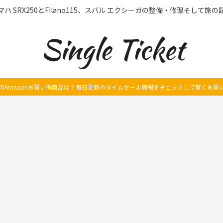
マハ SRX250とFilano115、スバル エクシーガの整備・修理そして旅の
のAmazonお買い得商品は？毎日更新のタイムセール情報をチェックして賢くお買