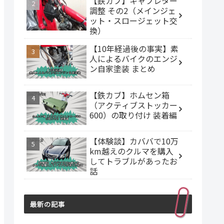
【鉄カブ】キャブレター
調整 その2（メインジェ
ット・スロージェット交
換）
【10年経過後の事実】素
人によるバイクのエンジ
ン自家塗装 まとめ
【鉄カブ】ホムセン箱
（アクティブストッカー
600）の取り付け 装着編
【体験談】カババで10万
km越えのクルマを購入
してトラブルがあったお
話
最新の記事