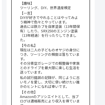
【趣味】
ツーリング、DIY、世界遺産検定
【一言】
DIYが好きでやれることはやってみよ
う精神で色々とやっています。
過去には鉄カブを自家塗装（13年間保
有）したり、SRX250のエンジン塗装
（13年経過）を行ったりしてきまし
た。
【今の私】
現在は二人の子どものオヤジの身分に
つき、ツーリングの頻度は落ちていま
す。
その分青空ガレージでの軽整備や家族
とのドライブを最大限に楽しむ生活を
送っています。
私の試行錯誤の記録が、同じように古
いモノを愛し、大切に使い続けたい誰
かのヒントになれば幸いです。
【その他】
Amazonのアソシエイトとして、当ブ
ログは適格販売により収入を得ていま