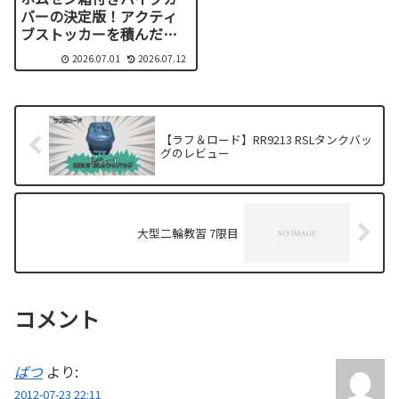
バーの決定版！アクティ
ブストッカーを積んだま
ま綺麗に被せるサイズ選
2026.07.01
2026.07.12
びとおすすめモデル
【ラフ＆ロード】RR9213 RSLタンクバッ
グのレビュー
大型二輪教習 7限目
コメント
ばつ
より:
2012-07-23 22:11