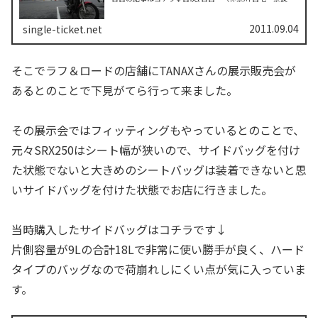
テラス～友人宅）2日目 （奈良 友人宅～明日香村～和歌
山港～香川 高松）3日目 ...
2011.09.04
single-ticket.net
そこでラフ＆ロードの店舗にTANAXさんの展示販売会が
あるとのことで下見がてら行って来ました。
その展示会ではフィッティングもやっているとのことで、
元々SRX250はシート幅が狭いので、サイドバッグを付け
た状態でないと大きめのシートバッグは装着できないと思
いサイドバッグを付けた状態でお店に行きました。
当時購入したサイドバッグはコチラです↓
片側容量が9Lの合計18Lで非常に使い勝手が良く、ハード
タイプのバッグなので荷崩れしにくい点が気に入っていま
す。