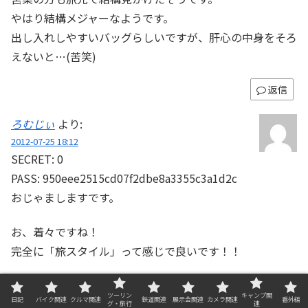
やはり結構メジャーなようです。
出し入れしやすいバッグらしいですが、肝心の中身をそろ
えないと…(苦笑)
返信
ろむじぃ
より:
2012-07-25 18:12
SECRET: 0
PASS: 950eee2515cd07f2dbe8a3355c3a1d2c
おじゃましますです。
お、着々ですね！
完全に「旅スタイル」って感じで良いです！！
これだけの容量だと、全部収まっちゃうんでしょう
ツーリン
キャンプ関
日記
バイク関連
クルマ関連
鉄道関連
展示会関連
カメラ関連
番外編
か・・・？
グ・旅行
連