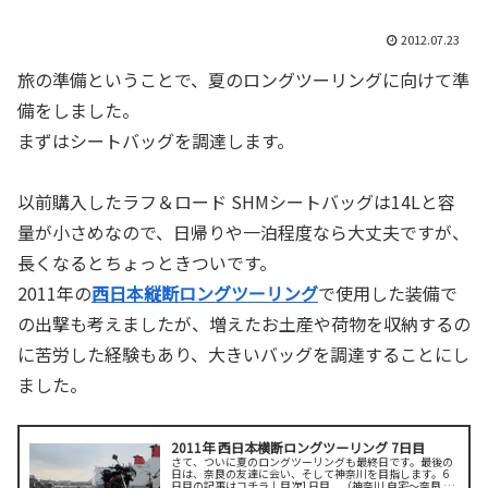
2012.07.23
旅の準備ということで、夏のロングツーリングに向けて準
備をしました。
まずはシートバッグを調達します。
以前購入したラフ＆ロード SHMシートバッグは14Lと容
量が小さめなので、日帰りや一泊程度なら大丈夫ですが、
長くなるとちょっときついです。
2011年の
西日本縦断ロングツーリング
で使用した装備で
の出撃も考えましたが、増えたお土産や荷物を収納するの
に苦労した経験もあり、大きいバッグを調達することにし
ました。
2011年 西日本横断ロングツーリング 7日目
さて、ついに夏のロングツーリングも最終日です。最後の
日は、奈良の友達に会い、そして神奈川を目指します。6
日目の記事はコチラ↓目次1日目 （神奈川 自宅～奈良 針