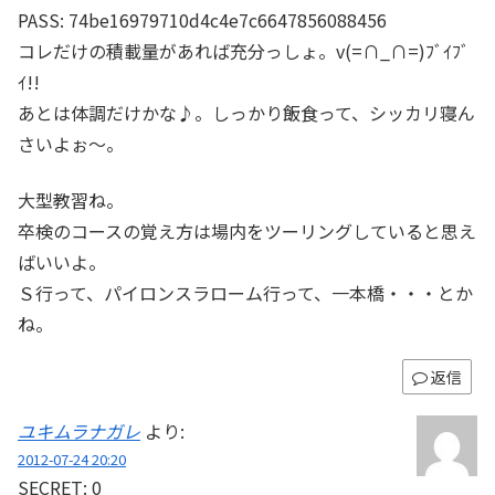
PASS: 74be16979710d4c4e7c6647856088456
コレだけの積載量があれば充分っしょ。v(=∩_∩=)ﾌﾞｲﾌﾞ
ｲ!!
あとは体調だけかな♪。しっかり飯食って、シッカリ寝ん
さいよぉ～。
大型教習ね。
卒検のコースの覚え方は場内をツーリングしていると思え
ばいいよ。
Ｓ行って、パイロンスラローム行って、一本橋・・・とか
ね。
返信
ユキムラナガレ
より:
2012-07-24 20:20
SECRET: 0