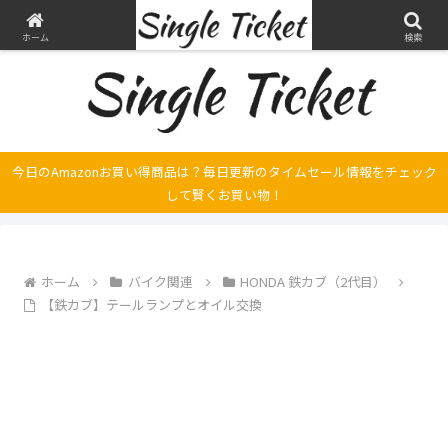
ヤマハ SRX250とFilano115、スバル エクシーガの整備・修理そして旅の記録
ホーム
検索
今日のAmazonお買い得商品は？毎日更新のタイムセール情報をチェック
して賢くお買い物！
ホーム
バイク関連
HONDA 鉄カブ（2代目）
【鉄カブ】テールランプとオイル交換