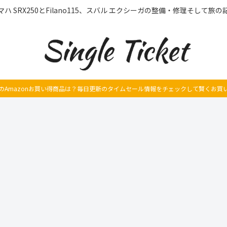
マハ SRX250とFilano115、スバル エクシーガの整備・修理そして旅の
のAmazonお買い得商品は？毎日更新のタイムセール情報をチェックして賢くお買