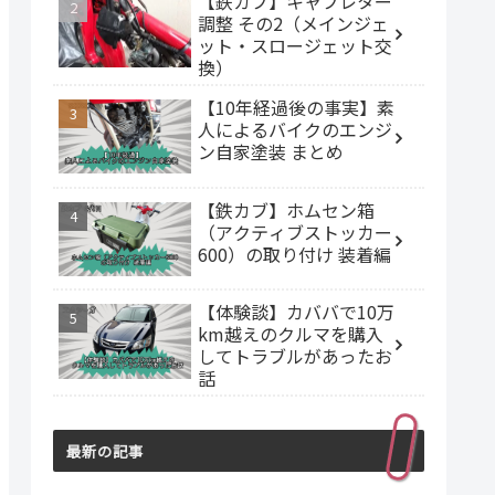
【鉄カブ】キャブレター
調整 その2（メインジェ
ット・スロージェット交
換）
【10年経過後の事実】素
人によるバイクのエンジ
ン自家塗装 まとめ
【鉄カブ】ホムセン箱
（アクティブストッカー
600）の取り付け 装着編
【体験談】カババで10万
km越えのクルマを購入
してトラブルがあったお
話
最新の記事