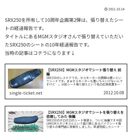
2021.10.14
SRX250を所有して10周年企画第2弾は、張り替えたシー
トの経過報告です。
タイトルにあるMGMスタジオさんで張り替えていただい
たSRX250のシートの10年経過報告です。
当時の記事はコチラになります↓
【SRX250】MGMスタジオでシート張り替え 前
編
SRX250のレストアです。セルモーターの問題は置いとい
てシートです。まぁセルモーターも置いちゃいけないんで
すけど…。以前シート張り替えという名の応急処置を一度
しています。ホームセンターで売っている滑らないシート
を貼ってなんとかごまかしてい...
2012.10.08
single-ticket.net
【SRX250】MGMスタジオでシートを張り替えを
依頼してみた 後編
SRX250のボロボロのシート張替え、ついに後編です今回
はMGMスタジオさんという香川県にあるバイクシート張
り替えの専門店に依頼をしました。早速完成したシートが
返送されてきたので、紹介です。完成したシートの到着！