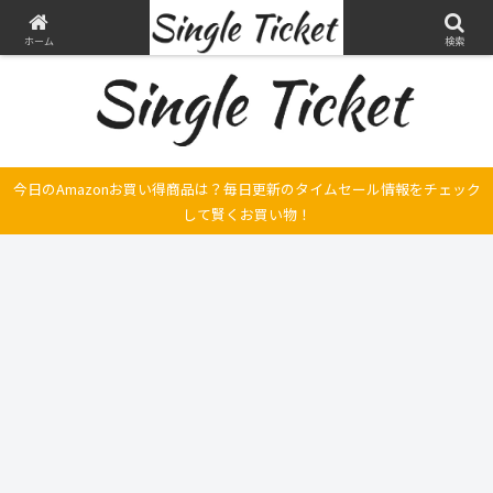
ヤマハ SRX250とFilano115、スバル エクシーガの整備・修理そして旅の記録
ホーム
検索
今日のAmazonお買い得商品は？毎日更新のタイムセール情報をチェック
して賢くお買い物！