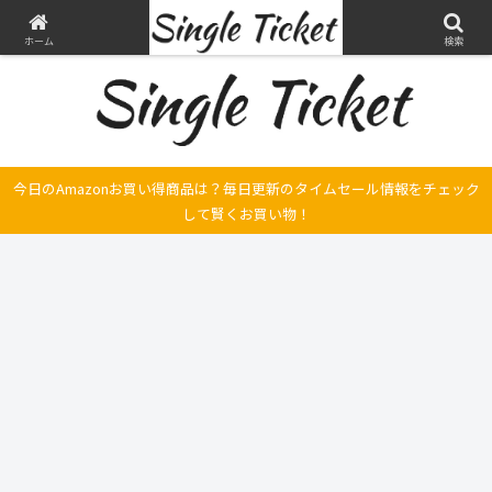
ヤマハ SRX250とFilano115、スバル エクシーガの整備・修理そして旅の記録
ホーム
検索
今日のAmazonお買い得商品は？毎日更新のタイムセール情報をチェック
して賢くお買い物！