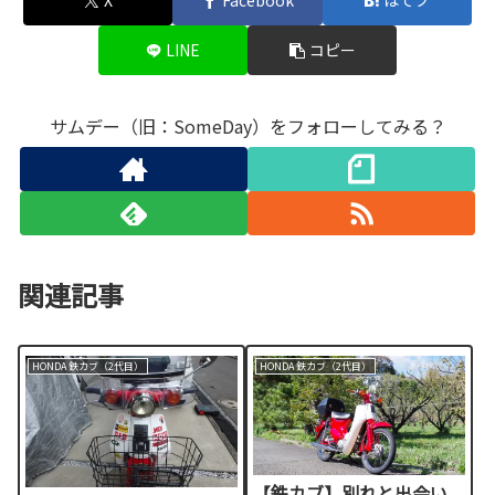
X
Facebook
はてブ
LINE
コピー
サムデー（旧：SomeDay）をフォローしてみる？
関連記事
HONDA 鉄カブ（2代目）
HONDA 鉄カブ（2代目）
【鉄カブ】別れと出会い