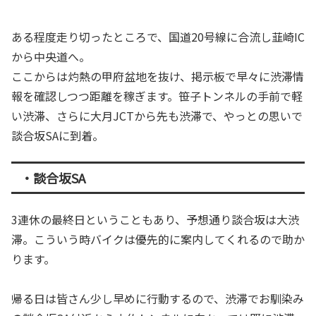
ある程度走り切ったところで、国道20号線に合流し韮崎IC
から中央道へ。
ここからは灼熱の甲府盆地を抜け、掲示板で早々に渋滞情
報を確認しつつ距離を稼ぎます。笹子トンネルの手前で軽
い渋滞、さらに大月JCTから先も渋滞で、やっとの思いで
談合坂SAに到着。
・談合坂SA
3連休の最終日ということもあり、予想通り談合坂は大渋
滞。こういう時バイクは優先的に案内してくれるので助か
ります。
帰る日は皆さん少し早めに行動するので、渋滞でお馴染み