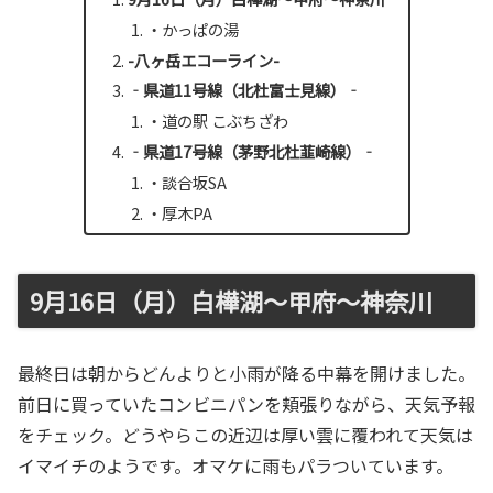
・かっぱの湯
-八ヶ岳エコーライン-
‐県道11号線（北杜富士見線）‐
・道の駅 こぶちざわ
‐県道17号線（茅野北杜韮崎線）‐
・談合坂SA
・厚木PA
9月16日（月）白樺湖～甲府～神奈川
最終日は朝からどんよりと小雨が降る中幕を開けました。
前日に買っていたコンビニパンを頬張りながら、天気予報
をチェック。どうやらこの近辺は厚い雲に覆われて天気は
イマイチのようです。オマケに雨もパラついています。