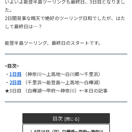
いよいよ能登半島ツーリングも最終日、3日目となりまし
た。
2日間見事な晴天で絶好のツーリング日和でしたが、はた
して最終日は…？
能登半島ツーリング、最終日のスタートです。
ｰ目次ｰ
・
1日目
（神奈川～上高地～白川郷～千里浜）
・
2日目
（千里浜～能登島～上高地～白樺湖）
★3日目 （白樺湖～甲府～神奈川）←本日の記事
目次
9月16日（月）白樺湖～甲府～神奈川