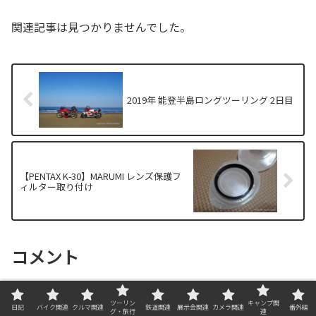
関連記事は見つかりませんでした。
2019年 能登半島ロングツーリング 2日目
【PENTAX K-30】MARUMI レンズ保護フ
ィルター取り付け
コメント
ツーリン
キャンプ関
コメントを書き込む
日記
バイク関連
クルマ関連
鉄道関連
展示会関連
カメラ関連
番外編
グ・旅行
連