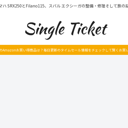
マハ SRX250とFilano115、スバル エクシーガの整備・修理そして旅の
のAmazonお買い得商品は？毎日更新のタイムセール情報をチェックして賢くお買