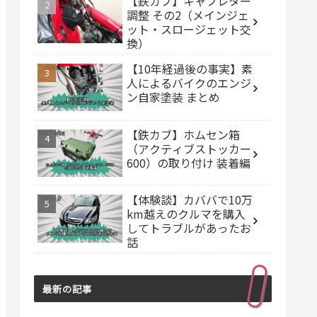
【鉄カブ】キャブレター
調整 その2（メインジェ
ット・スロージェット交
換）
【10年経過後の事実】素
人によるバイクのエンジ
ン自家塗装 まとめ
【鉄カブ】ホムセン箱
（アクティブストッカー
600）の取り付け 装着編
【体験談】カババで10万
km越えのクルマを購入
してトラブルがあったお
話
最新の記事