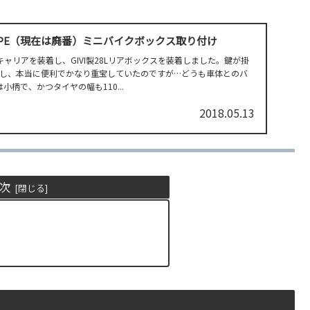
UROPE（現在は廃番）ミニバイクボックス取り付け
てキャリアを装着し、GIVI製28Lリアボックスを装着しました。鍵が掛
し、本当に便利でかなり重宝していたのですが…どうも車体とのバ
は小柄で、かつタイヤの幅も110...
2018.05.13
次