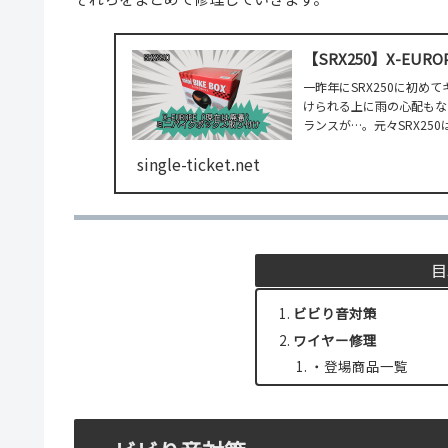
【SRX250】X-E
一昨年にSRX250に初め
けられる上に雨の心配もな
ランスが…。元々SRX250
single-ticket.net
目
ビビり音対策
ワイヤー修理
・登場商品一覧