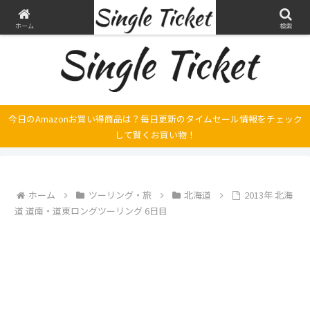
ヤマハ SRX250とFilano115、スバル エクシーガの整備・修理そして旅の記録
ホーム
検索
今日のAmazonお買い得商品は？毎日更新のタイムセール情報をチェック
して賢くお買い物！
ホーム
ツーリング・旅
北海道
2013年 北海
道 道南・道東ロングツーリング 6日目