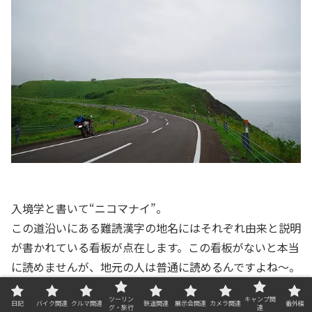
入境学と書いて“ニコマナイ”。
この道沿いにある難読漢字の地名にはそれぞれ由来と説明
が書かれている看板が点在します。この看板がないと本当
に読めませんが、地元の人は普通に読めるんですよね～。
ツーリン
キャンプ関
日記
バイク関連
クルマ関連
鉄道関連
展示会関連
カメラ関連
番外編
グ・旅行
連