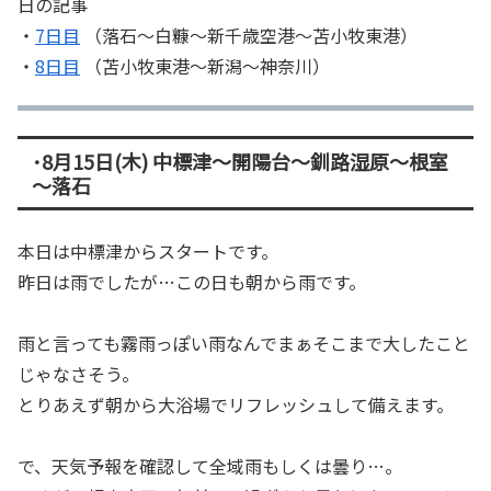
日の記事
・
7日目
（落石～白糠～新千歳空港～苫小牧東港）
・
8日目
（苫小牧東港～新潟～神奈川）
･8月15日(木) 中標津～開陽台～釧路湿原～根室
～落石
本日は中標津からスタートです。
昨日は雨でしたが…この日も朝から雨です。
雨と言っても霧雨っぽい雨なんでまぁそこまで大したこと
じゃなさそう。
とりあえず朝から大浴場でリフレッシュして備えます。
で、天気予報を確認して全域雨もしくは曇り…。