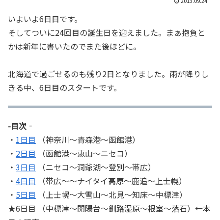
2013.09.24
いよいよ6日目です。
そしてついに24回目の誕生日を迎えました。まぁ抱負と
かは新年に書いたのでまた後ほどに。
北海道で過ごせるのも残り2日となりました。雨が降りし
きる中、6日目のスタートです。
-目次‐
・
1日目
（神奈川～青森港～函館港）
・
2日目
（函館港～恵山～ニセコ）
・
3日目
（ニセコ～洞爺湖～登別～帯広）
・
4日目
（帯広～～ナイタイ高原～鹿追～上士幌）
・
5日目
（上士幌～大雪山～北見～知床～中標津）
★6日目 （中標津～開陽台～釧路湿原～根室～落石）←本