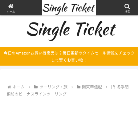
ヤマハ SRX250とFilano115、スバル エクシーガの整備・修理そして旅の記録
ホーム
検索
今日のAmazonお買い得商品は？毎日更新のタイムセール情報をチェック
して賢くお買い物！
ホーム
ツーリング・旅
関東甲信越
冬季閉
鎖前のビーナスラインツーリング