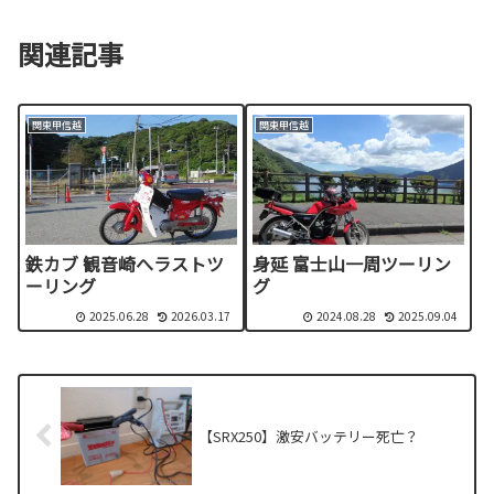
関連記事
関東甲信越
関東甲信越
鉄カブ 観音崎へラストツ
身延 富士山一周ツーリン
ーリング
グ
2025.06.28
2026.03.17
2024.08.28
2025.09.04
【SRX250】激安バッテリー死亡？