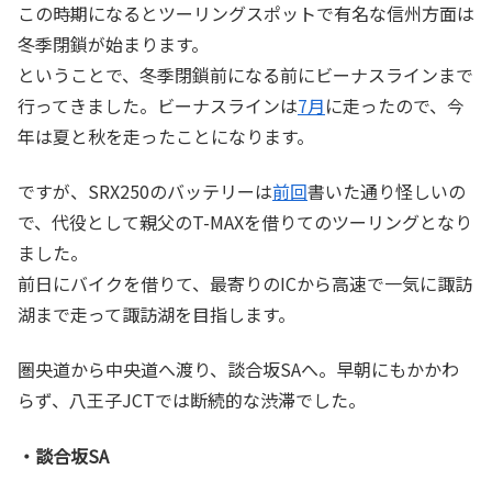
この時期になるとツーリングスポットで有名な信州方面は
冬季閉鎖が始まります。
ということで、冬季閉鎖前になる前にビーナスラインまで
行ってきました。ビーナスラインは
7月
に走ったので、今
年は夏と秋を走ったことになります。
ですが、SRX250のバッテリーは
前回
書いた通り怪しいの
で、代役として親父のT-MAXを借りてのツーリングとなり
ました。
前日にバイクを借りて、最寄りのICから高速で一気に諏訪
湖まで走って諏訪湖を目指します。
圏央道から中央道へ渡り、談合坂SAへ。早朝にもかかわ
らず、八王子JCTでは断続的な渋滞でした。
・談合坂SA