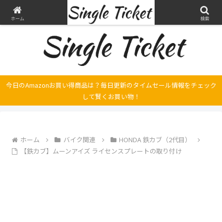
ヤマハ SRX250とFilano115、スバル エクシーガの整備・修理そして旅の記録
ホーム
検索
今日のAmazonお買い得商品は？毎日更新のタイムセール情報をチェック
して賢くお買い物！
ホーム
バイク関連
HONDA 鉄カブ（2代目）
【鉄カブ】ムーンアイズ ライセンスプレートの取り付け