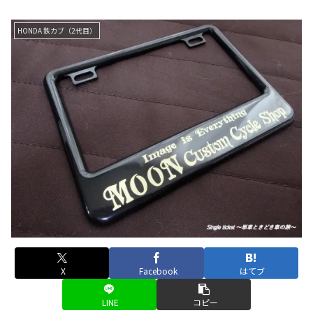
HONDA 鉄カブ（2代目）
X
Facebook
はてブ
LINE
コピー