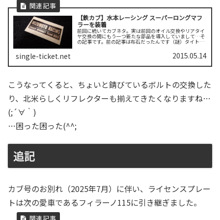
【鉄カブ】水本レーシング スーパーロングマフ
ラーを装着
前回に続いてカブネタ。実は前回のオイル交換やリアタイ
ヤ交換の間にもう一つ新たな部品を導入していまして…そ
の記事です。前の記事は布石だったんです（謎）タイトル
にもある通り、通勤快速号であるカブに新たなマフラーを
投入しました。ボアアップを施し、...
2015.05.14
single-ticket.net
こうなってくると、ちょいと錆びているボルトの交換した
り、北米らしくリフレクターも揃えてきたくなりますね…
(;´∀｀)
…困った困った(^^;
追記
カブ号のお別れ（2025年7月）に伴い、ライセンスプレー
トは次の愛車であるフィラーノ115に引き継ぎました。