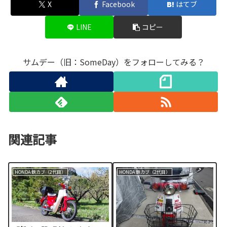
X
Facebook
はてブ
LINE
コピー
サムデー（旧：SomeDay）をフォローしてみる？
関連記事
HONDA 鉄カブ（2代目）
HONDA 鉄カブ（2代目）