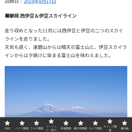
訪問日：
2018年8月15日
■静岡 西伊豆＆伊豆スカイライン
走り収めとなった11月には西伊豆と伊豆の二つのスカイ
ラインを走りました。
天気も良く、達磨山からは晴天の富士山と、伊豆スカイラ
インからは夕焼けに染まる富士山を味わえました。
ツーリン
キャンプ関
日記
バイク関連
クルマ関連
鉄道関連
展示会関連
カメラ関連
番外編
グ・旅行
連