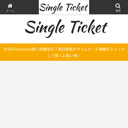
ヤマハ SRX250とFilano115、スバル エクシーガの整備・修理そして旅の記録
ホーム
検索
今日のAmazonお買い得商品は？毎日更新のタイムセール情報をチェック
して賢くお買い物！